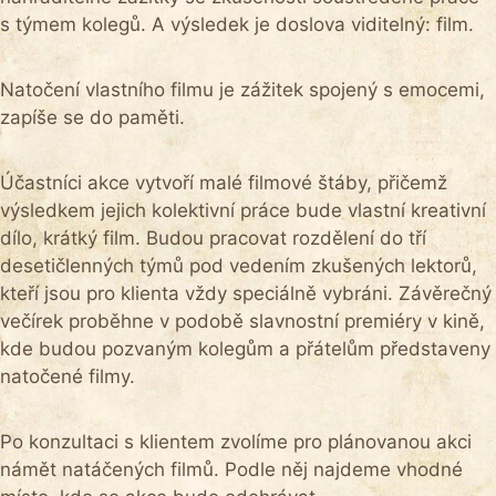
s týmem kolegů. A výsledek je doslova viditelný: film.
Natočení vlastního filmu je zážitek spojený s emocemi,
zapíše se do paměti.
Účastníci akce vytvoří malé filmové štáby, přičemž
výsledkem jejich kolektivní práce bude vlastní kreativní
dílo, krátký film. Budou pracovat rozdělení do tří
desetičlenných týmů pod vedením zkušených lektorů,
kteří jsou pro klienta vždy speciálně vybráni. Závěrečný
večírek proběhne v podobě slavnostní premiéry v kině,
kde budou pozvaným kolegům a přátelům představeny
natočené filmy.
Po konzultaci s klientem zvolíme pro plánovanou akci
námět natáčených filmů. Podle něj najdeme vhodné