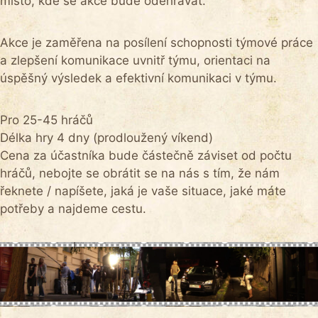
místo, kde se akce bude odehrávat.
Akce je zaměřena na posílení schopnosti týmové práce
a zlepšení komunikace uvnitř týmu, orientaci na
úspěšný výsledek a efektivní komunikaci v týmu.
Pro 25-45 hráčů
Délka hry 4 dny (prodloužený víkend)
Cena za účastníka bude částečně záviset od počtu
hráčů, nebojte se obrátit se na nás s tím, že nám
řeknete / napíšete, jaká je vaše situace, jaké máte
potřeby a najdeme cestu.