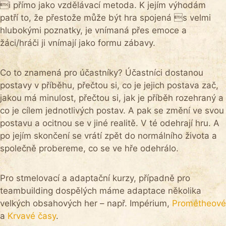
i přímo jako vzdělávací metoda. K jejím výhodám
patří to, že přestože může být hra spojená s velmi
hlubokými poznatky, je vnímaná přes emoce a
žáci/hráči ji vnímají jako formu zábavy.
Co to znamená pro účastníky? Účastníci dostanou
postavy v příběhu, přečtou si, co je jejich postava zač,
jakou má minulost, přečtou si, jak je příběh rozehraný a
co je cílem jednotlivých postav. A pak se změní ve svou
postavu a ocitnou se v jiné realitě. V té odehrají hru. A
po jejím skončení se vrátí zpět do normálního života a
společně probereme, co se ve hře odehrálo.
Pro stmelovací a adaptační kurzy, případně pro
teambuilding dospělých máme adaptace několika
velkých obsahových her – např. Impérium,
Prométheové
a
Krvavé časy
.