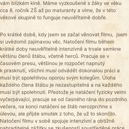
vám blízkém kině. Máme vyzkoušené s žáky ve věku
cca 8. ročník ZŠ až po maturanty a víme, že v této
věkové skupině to funguje neuvěřitelně dobře.
Po krátké době, kdy jsem se začal věnovat filmu, jsem
si uvědomil zajímavou věc. Natočení filmu během
krátké doby neuvěřitelně intenzívně a trvale semkne
většinu členů štábu, včetně herců. Pracuje se v
časovém presu, většinou je rozpočet napnutý
k prasknutí, všichni musí odvádět dokonalou práci a
musí být spolehlivou oporou svým kolegům. Úloha
každého člena štábu je nezastupitelná a na každého
musí být spolehnutí. Přestože je natáčení fyzicky velmi
vyčerpávající, pracuje se od časného rána do pozdního
večera, na konci natáčení se štáb nerozprchne s
úlevou, ale přijde smutek z toho, že už to skončilo.
Natočení filmu v sobě spojuje intenzívní a obtížně
nahraditelné zážitky se zkušeností soustředěné práce