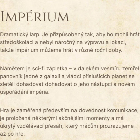
Impérium
Dramatický larp. Je přizpůsobený tak, aby ho mohli hrát
středoškoláci a nebyl náročný na výpravu a lokaci,
takže Impérium můžeme hrát v různé roční doby.
Námětem je sci-fi zápletka – v dalekém vesmíru zemřel
panovník jedné z galaxií a vládci příslušících planet se
sletěli dohadovat dohadovat o jeho nástupci a novém
uspořádání impéria.
Hra je zaměřená především na dovednost komunikace,
je proložená některými akčnějšími momenty a má
ukrytý vzdělávací přesah, který hráčům prozrazujeme
až po hře.