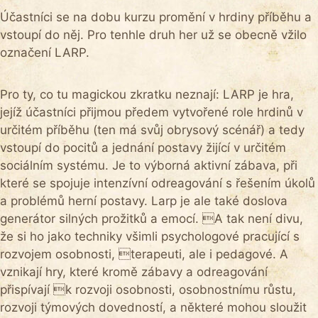
Účastníci se na dobu kurzu promění v hrdiny příběhu a
vstoupí do něj. Pro tenhle druh her už se obecně vžilo
označení LARP.
Pro ty, co tu magickou zkratku neznají: LARP je hra,
jejíž účastníci přijmou předem vytvořené role hrdinů v
určitém příběhu (ten má svůj obrysový scénář) a tedy
vstoupí do pocitů a jednání postavy žijící v určitém
sociálním systému. Je to výborná aktivní zábava, při
které se spojuje intenzívní odreagování s řešením úkolů
a problémů herní postavy. Larp je ale také doslova
generátor silných prožitků a emocí. A tak není divu,
že si ho jako techniky všimli psychologové pracující s
rozvojem osobnosti, terapeuti, ale i pedagové. A
vznikají hry, které kromě zábavy a odreagování
přispívají k rozvoji osobnosti, osobnostnímu růstu,
rozvoji týmových dovedností, a některé mohou sloužit